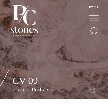
PT
EN
CV 09
Início
Rústico