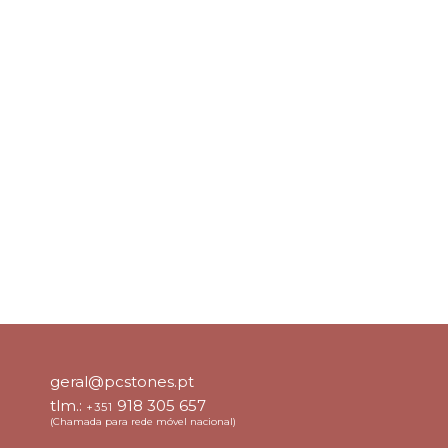
geral@pcstones.pt
tlm.:
918 305 657
+351
(Chamada para rede móvel nacional)