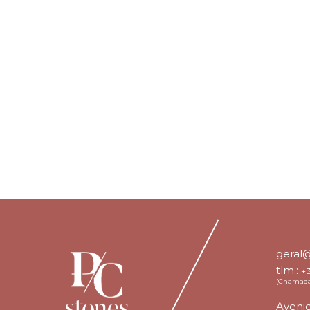
geral
tlm.:
+
(Chamada 
Avenid