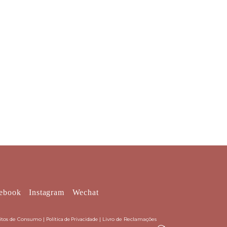
ebook
Instagram
Wechat
litos de Consumo
|
|
Livro de Reclamações
Política de Privacidade