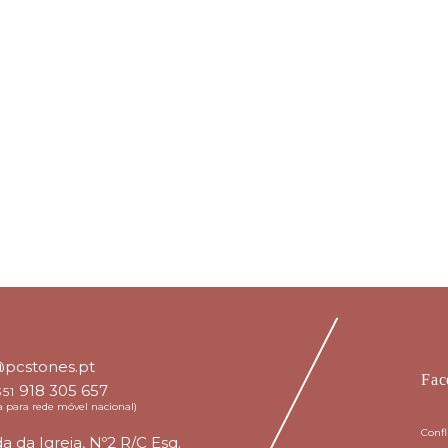
Descrição
5/7 CM
7/9 CM
9/11 CM
Uso recomendado
Cobertura exterior
@pcstones.pt
Fac
918 305 657
351
para rede móvel nacional)
Conf
a da Igreja, Nº2 R/C Esq.